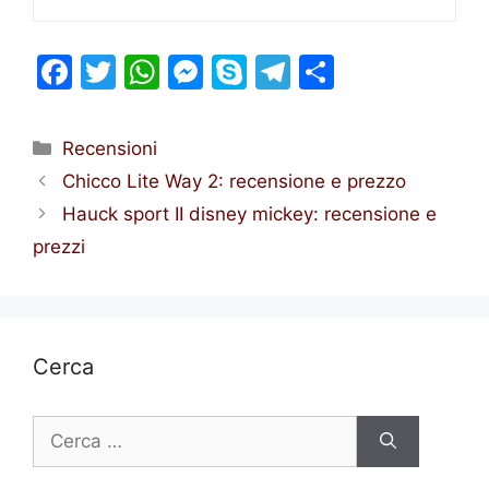
F
T
W
M
S
T
S
a
w
h
e
k
el
h
c
itt
at
s
y
e
ar
Categorie
Recensioni
e
er
s
s
p
gr
e
Chicco Lite Way 2: recensione e prezzo
b
A
e
e
a
Hauck sport II disney mickey: recensione e
o
p
n
m
prezzi
o
p
g
k
er
Cerca
Ricerca
per: