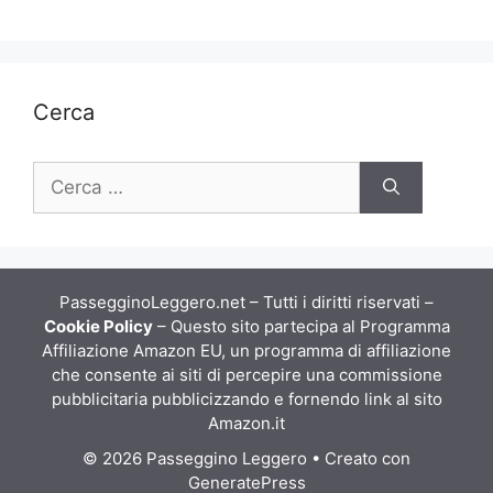
k
er
Cerca
Ricerca
per:
PassegginoLeggero.net – Tutti i diritti riservati –
Cookie Policy
– Questo sito partecipa al Programma
Affiliazione Amazon EU, un programma di affiliazione
che consente ai siti di percepire una commissione
pubblicitaria pubblicizzando e fornendo link al sito
Amazon.it
© 2026 Passeggino Leggero
• Creato con
GeneratePress