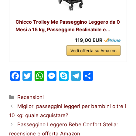
Chicco Trolley Me Passeggino Leggero da 0
Mesi a 15 kg, Passeggino Reclinabile e...
119,00 EUR
Vedi offerta su Amazon
F
T
W
M
S
T
S
a
w
h
e
k
el
h
c
itt
at
s
y
e
ar
Categorie
Recensioni
e
er
s
s
p
gr
e
Migliori passeggini leggeri per bambini oltre i
b
A
e
e
a
10 kg: quale acquistare?
o
p
n
m
Passeggino Leggero Bebe Confort Stella:
o
p
g
recensione e offerta Amazon