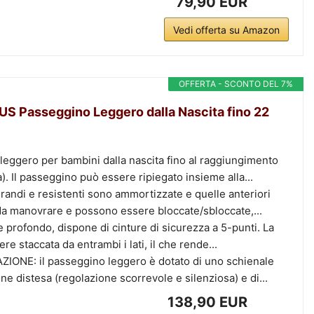
79,90 EUR
Vedi offerta su Amazon
OFFERTA - SCONTO DEL 7%
S Passeggino Leggero dalla Nascita fino 22
ggero per bambini dalla nascita fino al raggiungimento
ca). Il passeggino può essere ripiegato insieme alla...
andi e resistenti sono ammortizzate e quelle anteriori
 da manovrare e possono essere bloccate/sbloccate,...
e profondo, dispone di cinture di sicurezza a 5-punti. La
re staccata da entrambi i lati, il che rende...
NE: il passeggino leggero è dotato di uno schienale
ione distesa (regolazione scorrevole e silenziosa) e di...
138,90 EUR