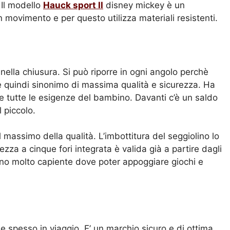
 Il modello
Hauck sport II
disney mickey è un
n movimento e per questo utilizza materiali resistenti.
 nella chiusura. Si può riporre in ogni angolo perchè
e quindi sinonimo di massima qualità e sicurezza. Ha
e tutte le esigenze del bambino. Davanti c’è un saldo
 piccolo.
l massimo della qualità. L’imbottitura del seggiolino lo
za a cinque fori integrata è valida già a partire dagli
ino molto capiente dove poter appoggiare giochi e
 e spesso in viaggio. E’ un marchio sicuro e di ottima