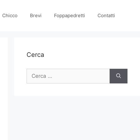
Chicco
Brevi
Foppapedretti
Contatti
Cerca
Ricerca
per: