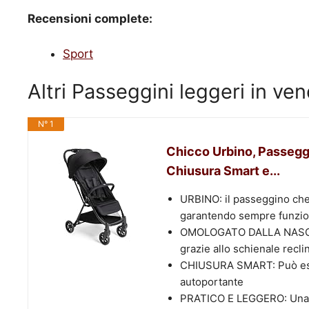
Recensioni complete:
Sport
Altri Passeggini leggeri in v
N° 1
Chicco Urbino, Passegg
Chiusura Smart e...
URBINO: il passeggino ch
garantendo sempre funzion
OMOLOGATO DALLA NASCITA:
grazie allo schienale recli
CHIUSURA SMART: Può esse
autoportante
PRATICO E LEGGERO: Una vol