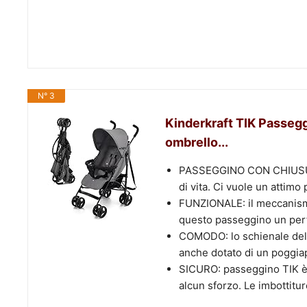
N° 3
Kinderkraft TIK Passegg
ombrello...
PASSEGGINO CON CHIUSURA
di vita. Ci vuole un attimo 
FUNZIONALE: il meccanismo
questo passeggino un perfe
COMODO: lo schienale del p
anche dotato di un poggiapi
SICURO: passeggino TIK è d
alcun sforzo. Le imbottitur