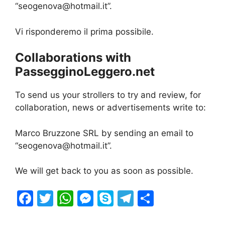
“seogenova@hotmail.it”.
Vi risponderemo il prima possibile.
Collaborations with
PassegginoLeggero.net
To send us your strollers to try and review, for
collaboration, news or advertisements write to:
Marco Bruzzone SRL by sending an email to
“seogenova@hotmail.it”.
We will get back to you as soon as possible.
F
T
W
M
S
T
S
a
w
h
e
k
el
h