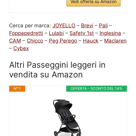
Vedi offerta su Amazon
Cerca per marca:
JOYELLO
–
Brevi
–
Pali
–
Foppapedretti
–
Lulabi
–
Safety 1st
–
Inglesina
–
CAM
–
Chicco
–
Peg Perego
–
Hauck
–
Maclaren
–
Cybex
Altri Passeggini leggeri in
vendita su Amazon
N° 1
OFFERTA - SCONTO DEL 14%