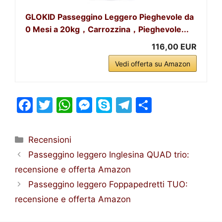
GLOKID Passeggino Leggero Pieghevole da
0 Mesi a 20kg，Carrozzina，Pieghevole...
116,00 EUR
Vedi offerta su Amazon
F
T
W
M
S
T
S
a
w
h
e
k
el
h
c
itt
at
s
y
e
ar
Categorie
Recensioni
e
er
s
s
p
gr
e
Passeggino leggero Inglesina QUAD trio:
b
A
e
e
a
recensione e offerta Amazon
o
p
n
m
Passeggino leggero Foppapedretti TUO:
o
p
g
recensione e offerta Amazon
k
er