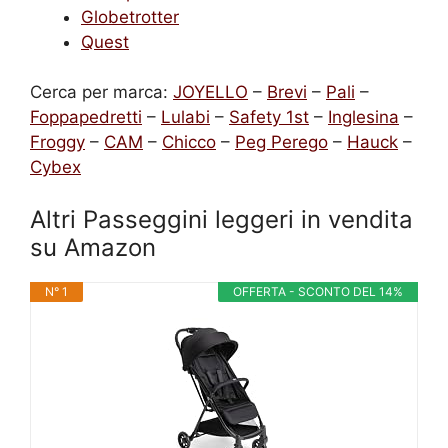
Globetrotter
Quest
Cerca per marca:
JOYELLO
–
Brevi
–
Pali
–
Foppapedretti
–
Lulabi
–
Safety 1st
–
Inglesina
–
Froggy
–
CAM
–
Chicco
–
Peg Perego
–
Hauck
–
Cybex
Altri Passeggini leggeri in vendita
su Amazon
N° 1
OFFERTA - SCONTO DEL 14%