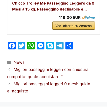
Chicco Trolley Me Passeggino Leggero da 0
Mesi a 15 kg, Passeggino Reclinabile e...
119,00 EUR
Vedi offerta su Amazon
F
T
W
M
S
T
S
a
w
h
e
k
el
h
c
itt
at
s
y
e
ar
Categorie
News
e
er
s
s
p
gr
e
Migliori passeggini leggeri con chiusura
b
A
e
e
a
compatta: quale acquistare ?
o
p
n
m
Migliori passeggini leggeri 0 mesi: guida
o
p
g
all’acquisto
k
er