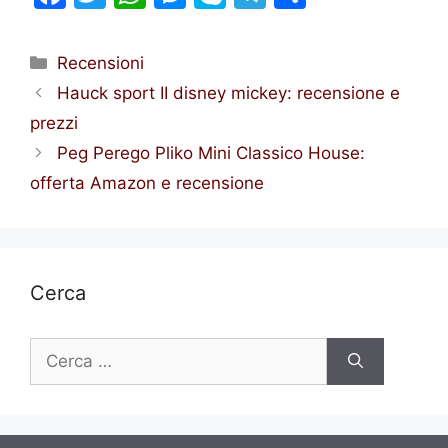
a
w
h
e
k
el
h
c
itt
at
s
y
e
ar
Categorie
Recensioni
e
er
s
s
p
gr
e
Hauck sport II disney mickey: recensione e
b
A
e
e
a
prezzi
o
p
n
m
Peg Perego Pliko Mini Classico House:
o
p
g
offerta Amazon e recensione
k
er
Cerca
Ricerca
per: