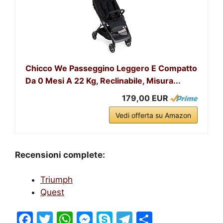
Chicco We Passeggino Leggero E Compatto
Da 0 Mesi A 22 Kg, Reclinabile, Misura...
179,00 EUR
Vedi offerta su Amazon
Recensioni complete:
Triumph
Quest
F
T
W
M
S
T
S