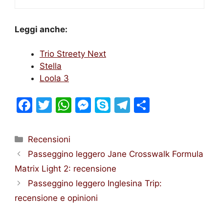
Leggi anche:
Trio Streety Next
Stella
Loola 3
F
T
W
M
S
T
S
a
w
h
e
k
el
h
c
itt
at
s
y
e
ar
Categorie
Recensioni
e
er
s
s
p
gr
e
Passeggino leggero Jane Crosswalk Formula
b
A
e
e
a
Matrix Light 2: recensione
o
p
n
m
Passeggino leggero Inglesina Trip:
o
p
g
recensione e opinioni
k
er