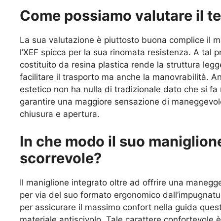
Come possiamo valutare il te
La sua valutazione è piuttosto buona complice il mat
l’XEF spicca per la sua rinomata resistenza. A tal
costituito da resina plastica rende la struttura l
facilitare il trasporto ma anche la manovrabilità. An
estetico non ha nulla di tradizionale dato che si fa
garantire una maggiore sensazione di maneggevole
chiusura e apertura.
In che modo il suo maniglion
scorrevole?
Il maniglione integrato oltre ad offrire una maneg
per via del suo formato ergonomico dall’impugnatura 
per assicurare il massimo confort nella guida ques
materiale antiscivolo. Tale carattere confortevole è