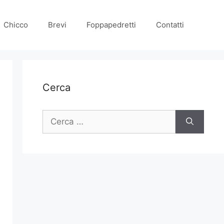
Chicco
Brevi
Foppapedretti
Contatti
Cerca
Ricerca
per: