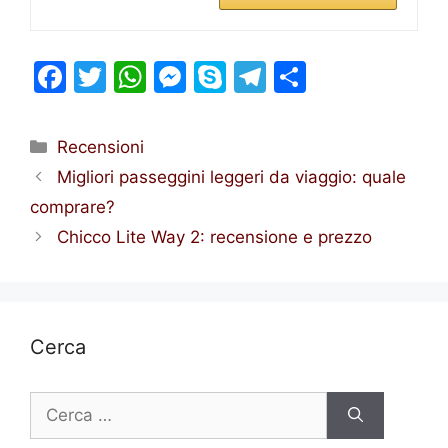
F
T
W
M
S
T
S
a
w
h
e
k
el
h
c
itt
at
s
y
e
ar
Categorie
Recensioni
e
er
s
s
p
gr
e
Migliori passeggini leggeri da viaggio: quale
b
A
e
e
a
comprare?
o
p
n
m
Chicco Lite Way 2: recensione e prezzo
o
p
g
k
er
Cerca
Ricerca
per: