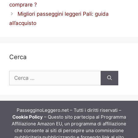
b
A
e
e
a
comprare ?
o
p
n
m
Migliori passeggini leggeri Pali: guida
o
p
g
all’acquisto
k
er
Cerca
Ricerca
per:
PassegginoLeggero.net – Tutti i diritti riservati –
Cookie Policy
– Questo sito partecipa al Programma
Affiliazione Amazon EU, un programma di affiliazione
che consente ai siti di percepire una commissione
pubblicitaria pubblicizzando e fornendo link al sito