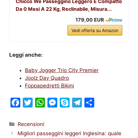
Chicco We Passeggino Leggero E Compatto
Da 0 Mesi A 22 Kg, Reclinabile, Misura...
179,00 EUR
Vedi offerta su Amazon
Leggi anche:
Baby Jogger Trio City Premier
Joolz Day Quadro
Foppapedretti Bikini
F
T
W
M
S
T
S
a
w
h
e
k
el
h
c
itt
at
s
y
e
ar
Categorie
Recensioni
e
er
s
s
p
gr
e
Migliori passeggini leggeri Inglesina: quale